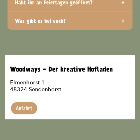
+
Habt ihr an Feiertagen geöffnet?
+
Was gibt es bei euch?
Woodways - Der kreative Hofladen
Elmenhorst 1
48324 Sendenhorst
Anfahrt