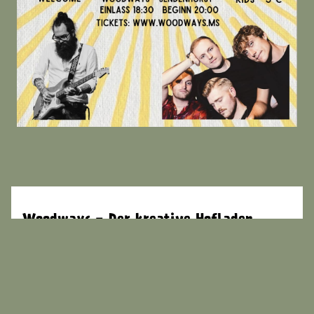
Woodways - Der kreative Hofladen
Elmenhorst 1
48324 Sendenhorst
Anfahrt